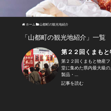
ホーム
山都町の観光地紹介
「
山都町の観光地紹介
」
一覧
第２２回くまもと
第２２回くまもと物産フ
堂に集めた県内最大級の
製品・...
記事を読む