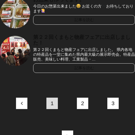
今日のお惣菜出来ました
お近くの方
お待ちしており
ます
記事を読む
第２２回くまもと物産フェアに出店しまし
た！
第２２回くまもと物産フェアに出店しました。 県内各地
の特産品を一堂に集めた県内最大級の展示即売会。特産品
販売、美味しい料理、工業製品・...
記事を読む
1
2
3