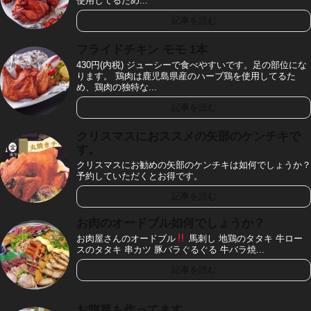
使用してるため...
記事を読む
フライドチキン モモ 1本
430円(内税) ジューシーで食べやすいです。足の部位にな
ります。 鶏肉は鹿児島県産のハーブ鶏を使用してるた
め、鶏肉の独特な...
記事を読む
クリスマスにおススメの矢部のケンチキで
す。
クリスマスにお勧めの矢部のケンチキは如何でしょうか？
予約していただくとお得です。
記事を読む
お肉のオードブル如何でしょうか？
お肉屋さんのオードブル
馬刺し 地鶏のタタキ 牛ロー
スのタタキ 串カツ 豚バラぐるぐる 牛バラ焼...
記事を読む
お惣菜も作ってます。