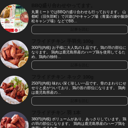
BBQ盛り合わせやってます。
丸重ミートではBBQの盛り合わせも行っております。 山
都町（旧矢部町）で川遊びやキャンプ場（青葉の瀬や服掛
松キャンプ場）などでBB...
記事を読む
フライドチキン 手羽先 100g
300円(内税) お子様に大人気の１品です。鶏の羽の部位に
なります。 鶏肉は鹿児島県産のハーブ鶏を使用してるた
め、鶏肉の独特...
記事を読む
フライドチキン ネック 100g
250円(内税) 味わい深く珍しい一品です。骨のまわりにせ
せりと皮がついており、鶏の首の部位になります。 鶏肉
は鹿児島県産の...
記事を読む
フライドチキン 羽 1本
380円(内税) ボリュームがあり、あっさりしています。鶏
の羽の部位になります。 鶏肉は鹿児島県産のハーブ鶏を