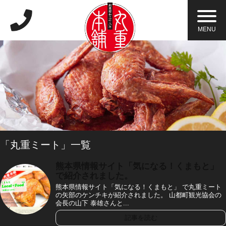
MENU
「
丸重ミート
」
一覧
熊本県情報サイト「気になる！くまもと」
で紹介されました。
熊本県情報サイト「気になる！くまもと」 で丸重ミート
の矢部のケンチキが紹介されました。 山都町観光協会の
会長の山下 泰雄さんと...
記事を読む